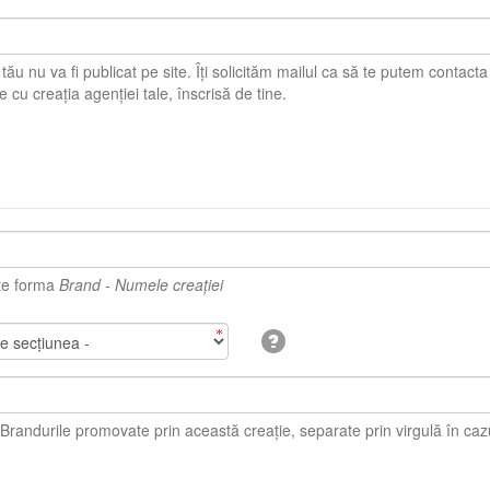
u va fi publicat pe site. Îți solicităm mailul ca să te putem contacta în caz că sunt
probleme cu creația agenției tale, înscrisă de tine.
te forma
Brand - Numele creației
durile promovate prin această creație, separate prin virgulă în cazul în care sunt mai