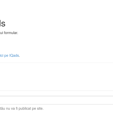
ds
ui formular.
aici pe IQads
.
ău nu va fi publicat pe site.