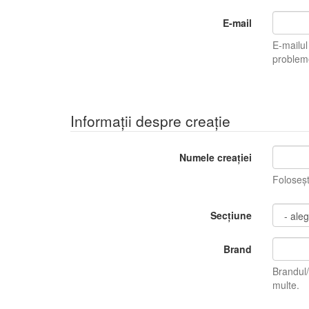
E-mail
E-mailul tău n
Informații despre creație
Numele creației
Foloseș
Secțiune
Brand
Brandul/Bran
multe.