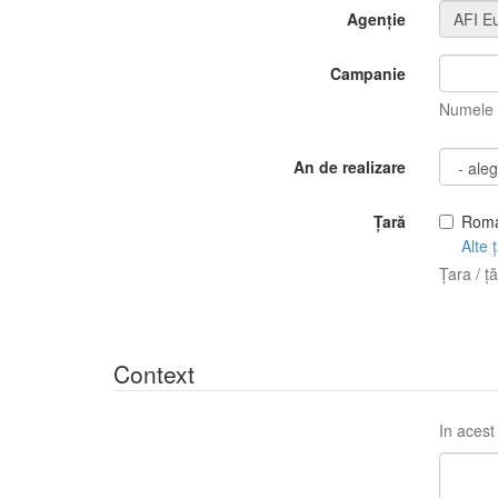
Agenție
Campanie
Numele c
An de realizare
Țară
Roma
Alte ț
Țara / ță
Context
In acest