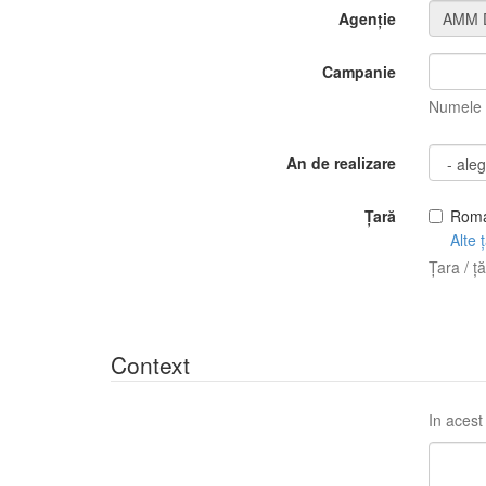
Agenție
Campanie
Numele c
An de realizare
Țară
Roma
Alte ț
Țara / ță
Context
In acest