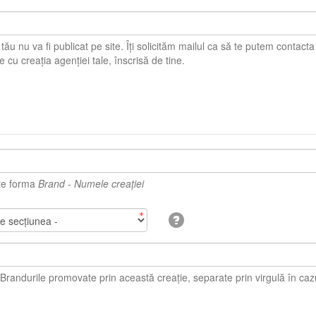
u va fi publicat pe site. Îți solicităm mailul ca să te putem contacta în caz că sunt
probleme cu creația agenției tale, înscrisă de tine.
te forma
Brand - Numele creației
durile promovate prin această creație, separate prin virgulă în cazul în care sunt mai