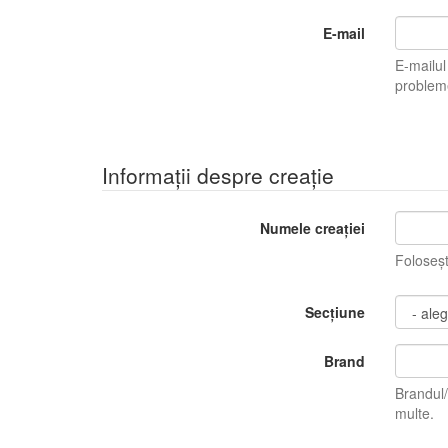
E-mail
E-mailul tău n
Informații despre creație
Numele creației
Foloseș
Secțiune
Brand
Brandul/Bran
multe.