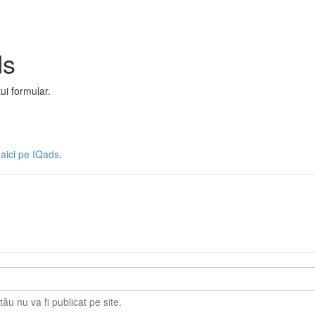
ds
ui formular.
 aici pe IQads
.
ău nu va fi publicat pe site.