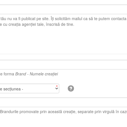
u va fi publicat pe site. Îți solicităm mailul ca să te putem contacta în caz că sunt
probleme cu creația agenției tale, înscrisă de tine.
te forma
Brand - Numele creației
durile promovate prin această creație, separate prin virgulă în cazul în care sunt mai