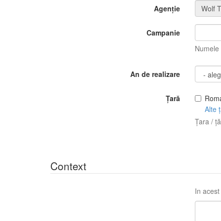
Agenție
Campanie
Numele c
An de realizare
Țară
Roma
Alte ț
Țara / ță
Context
In acest