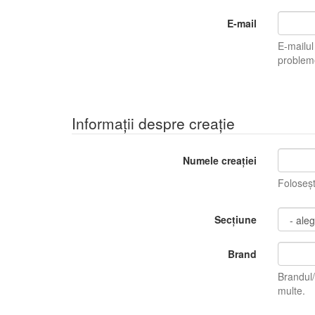
E-mail
E-mailul tău n
Informații despre creație
Numele creației
Foloseș
Secțiune
Brand
Brandul/Bran
multe.