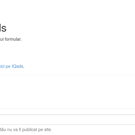
ds
ui formular.
aici pe IQads
.
ău nu va fi publicat pe site.